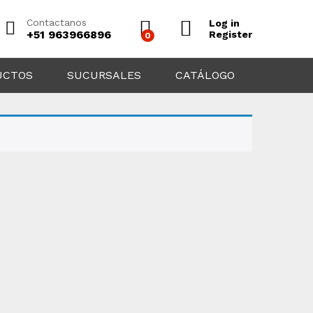
Contactanos
Log in
+51 963966896
Register
0
UCTOS
SUCURSALES
CATÁLOGO