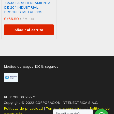
CAJA PARA HERRAMIENTA
DE 20″ INDUSTRIAL
BROCHES METALICOS
S/
66.90
S/
79.90
Añadir al carrito
Medios de pagos 100% seguros
RUC: 20601628571
Copyright © 2022 CORPORACION INTELECTRICA S.A.C.
Politicas de privacidad
|
Terminos y condiciones
|
Politicas de
devolución
Necesitas ayuda?